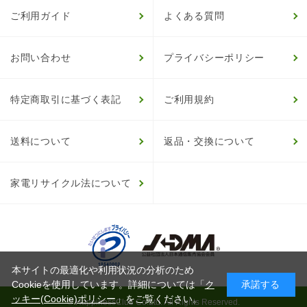
ご利用ガイド
よくある質問
お問い合わせ
プライバシーポリシー
特定商取引に基づく表記
ご利用規約
送料について
返品・交換について
家電リサイクル法について
本サイトの最適化や利用状況の分析のため
Cookieを使用しています。詳細については「
ク
承諾する
ッキー(Cookie)ポリシー
」をご覧ください。
© HappinessClub Co.Ltd. All Rights Reserved.