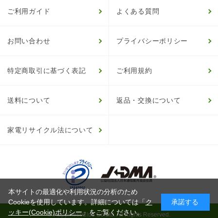
ご利用ガイド
よくある質問
お問い合わせ
プライバシーポリシー
特定商取引に基づく表記
ご利用規約
送料について
返品・交換について
家電リサイクル法について
本サイトの最適化や利用状況の分析のため
Cookieを使用しています。詳細については「
ク
承諾する
ッキー(Cookie)ポリシー
」をご覧ください。
© HappinessClub Co.Ltd. All Rights Reserved.