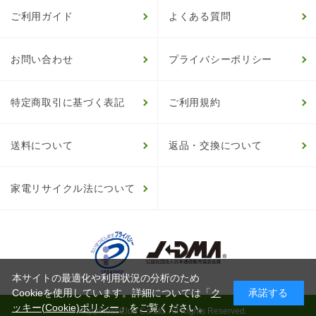
ご利用ガイド
よくある質問
お問い合わせ
プライバシーポリシー
特定商取引に基づく表記
ご利用規約
送料について
返品・交換について
家電リサイクル法について
本サイトの最適化や利用状況の分析のため
Cookieを使用しています。詳細については「
ク
承諾する
ッキー(Cookie)ポリシー
」をご覧ください。
© HappinessClub Co.Ltd. All Rights Reserved.