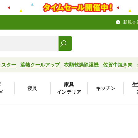
新規会
ミスター
遮熱クールアップ
衣類乾燥除湿機
佐賀牛焼き肉
容
家具
生
寝具
キッチン
メ
インテリア