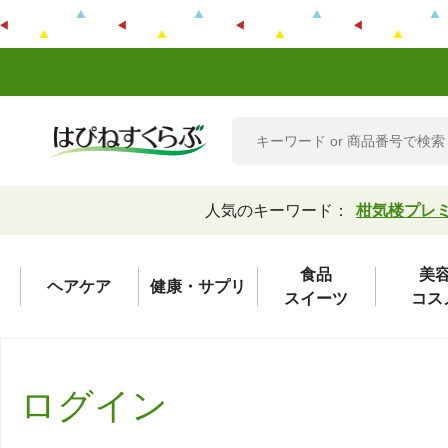
人気のキーワード：
柑気楼プレ
食品
美
ヘアケア
健康・サプリ
スイーツ
コス
ログイン