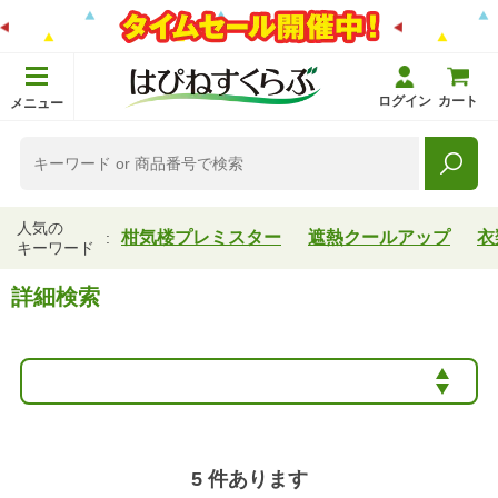
ログイン
カート
メニュー
人気の
柑気楼プレミスター
遮熱クールアップ
衣
キーワード
詳細検索
5
件あります