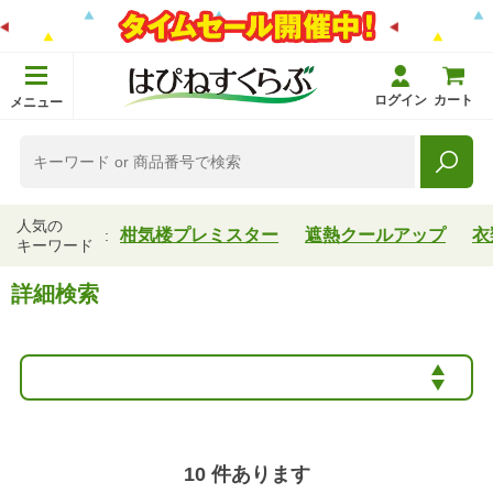
ログイン
カート
メニュー
人気の
柑気楼プレミスター
遮熱クールアップ
衣
キーワード
詳細検索
10
件あります