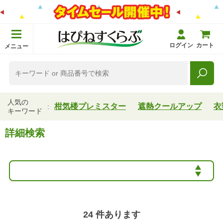
ログイン
カート
メニュー
人気の
柑気楼プレミスター
遮熱クールアップ
衣
キーワード
詳細検索
24
件あります