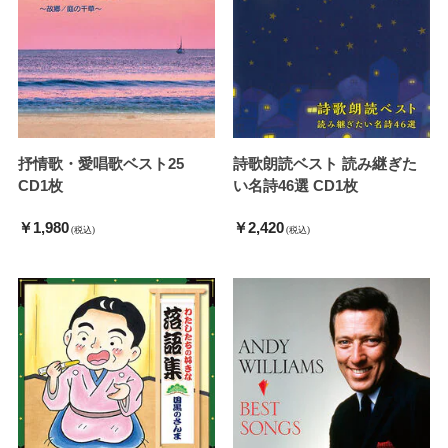
抒情歌・愛唱歌ベスト25
詩歌朗読ベスト 読み継ぎた
CD1枚
い名詩46選 CD1枚
￥1,980
￥2,420
(税込)
(税込)