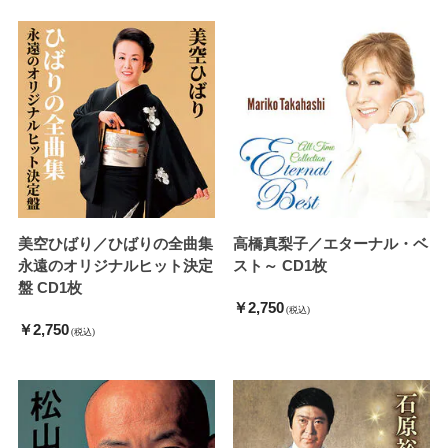
美空ひばり／ひばりの全曲集
高橋真梨子／エターナル・ベ
永遠のオリジナルヒット決定
スト～ CD1枚
盤 CD1枚
￥2,750
(税込)
￥2,750
(税込)