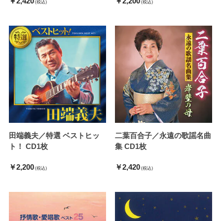
￥2,420
￥2,200
(税込)
(税込)
田端義夫／特選 ベストヒッ
二葉百合子／永遠の歌謡名曲
ト！ CD1枚
集 CD1枚
￥2,200
￥2,420
(税込)
(税込)