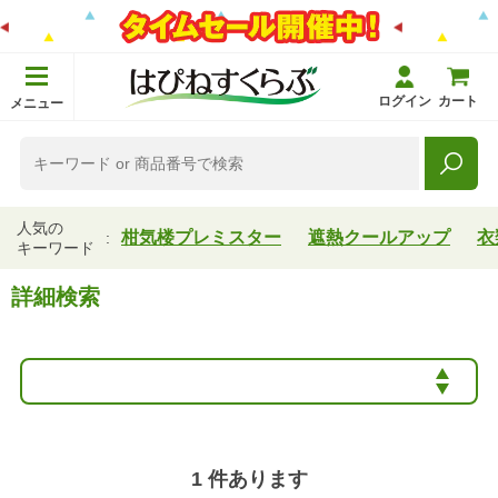
ログイン
カート
メニュー
人気の
柑気楼プレミスター
遮熱クールアップ
衣
キーワード
詳細検索
1
件あります