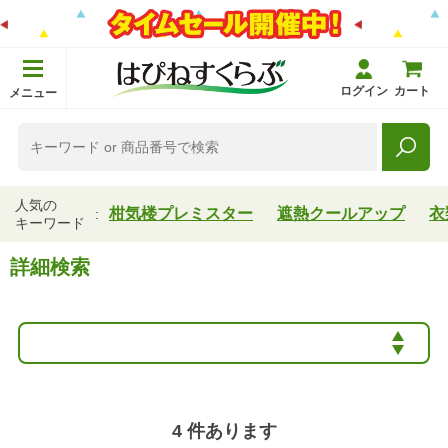
ログイン
カート
メニュー
人気の
柑気楼プレミスター
遮熱クールアップ
衣
キーワード
詳細検索
4
件あります