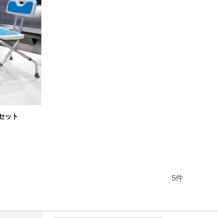
セット
5
件