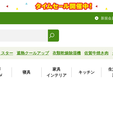
新規会
ミスター
遮熱クールアップ
衣類乾燥除湿機
佐賀牛焼き肉
容
家具
生
寝具
キッチン
メ
インテリア