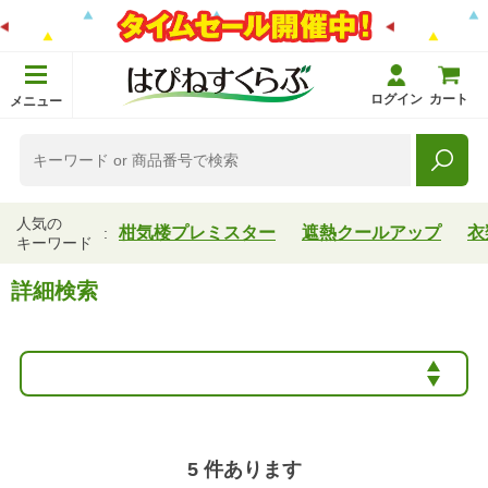
ログイン
カート
メニュー
人気の
柑気楼プレミスター
遮熱クールアップ
衣
キーワード
詳細検索
5
件あります