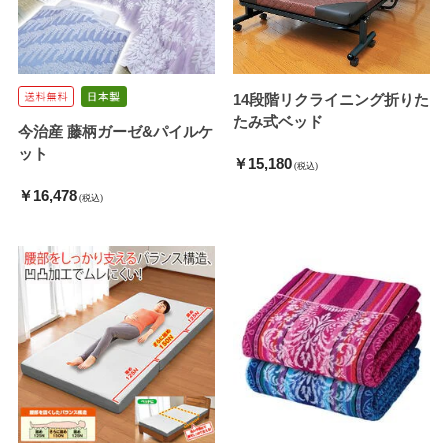
14段階リクライニング折りた
たみ式ベッド
今治産 藤柄ガーゼ&パイルケ
ット
￥15,180
(税込)
￥16,478
(税込)