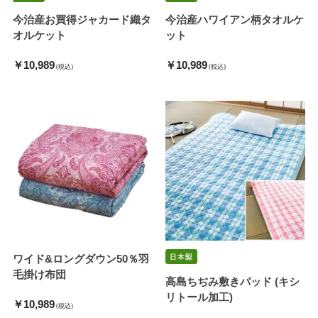
今治産お買得ジャカード織タ
今治産ハワイアン柄タオルケ
オルケット
ット
￥10,989
￥10,989
(税込)
(税込)
ワイド&ロングダウン50％羽
毛掛け布団
高島ちぢみ敷きパッド (キシ
リトール加工)
￥10,989
(税込)