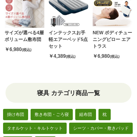
サイズが選べる4層
インテックスお手
NEW ボディチュー
ボリューム敷布団
軽エアーベッド5点
ニングピロー エア
セット
トラス
￥6,980
(税込)
￥4,389
￥6,980
(税込)
(税込)
寝具 カテゴリ商品一覧
掛け布団
敷き布団・ごろ寝
組布団
枕
タオルケット・キルトケット
シーツ・カバー・敷きパッド