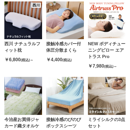
西川 ナチュラルフ
接触冷感カバー付
NEW ボディチュー
ィット枕
体圧分散まくら
ニングピロー エア
トラス Pro
￥6,800
￥4,400
(税込)～
(税込)
￥7,980
(税込)～
今治産お買得ジャ
接触冷感のびのび
ミライシルクの3点
カード織タオルケ
ボックスシーツ
セット