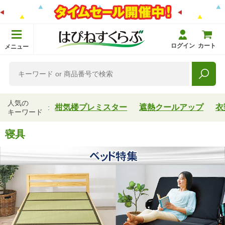
ログイン
カート
メニュー
人気の
柑気楼プレミスター
遮熱クールアップ
衣
キーワード
寝具