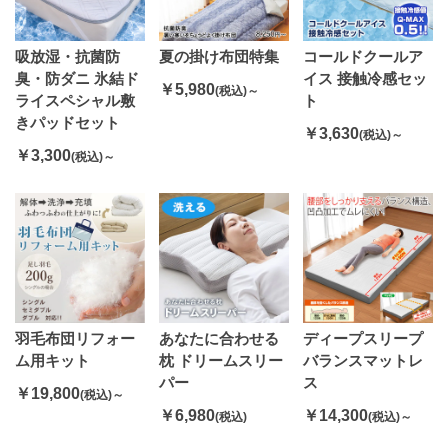
吸放湿・抗菌防
夏の掛け布団特集
コールドクールア
臭・防ダニ 氷結ド
イス 接触冷感セッ
￥5,980
(税込)～
ライスペシャル敷
ト
きパッドセット
￥3,630
(税込)～
￥3,300
(税込)～
羽毛布団リフォー
あなたに合わせる
ディープスリープ
ム用キット
枕 ドリームスリー
バランスマットレ
パー
ス
￥19,800
(税込)～
￥6,980
￥14,300
(税込)
(税込)～