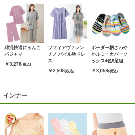
綿混快適にゃんこ
ソフィアヴァレン
ボーダー柄さわや
パジャマ
チノ パイル地ドレ
かルミーカバーソ
ス
ックス4色8足組
￥3,278
(税込)
￥2,508
￥3,058
(税込)
(税込)
インナー