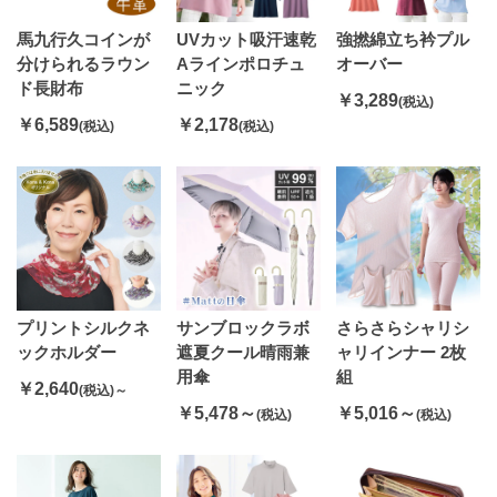
馬九行久コインが
UVカット吸汗速乾
強撚綿立ち衿プル
分けられるラウン
Aラインポロチュ
オーバー
ド長財布
ニック
￥3,289
(税込)
￥6,589
￥2,178
(税込)
(税込)
プリントシルクネ
サンブロックラボ
さらさらシャリシ
ックホルダー
遮夏クール晴雨兼
ャリインナー 2枚
用傘
組
￥2,640
(税込)～
￥5,478～
￥5,016～
(税込)
(税込)