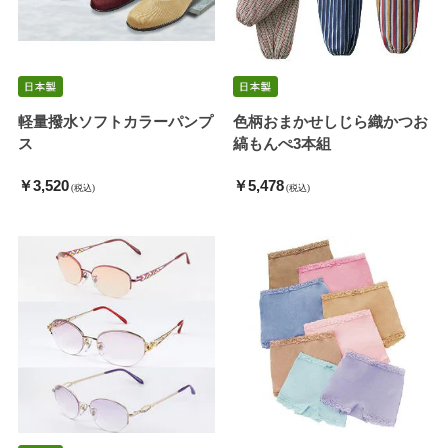
軽量撥水ソフトカラーパンプ
色柄おまかせしじら織かつお
ス
縞もんぺ3本組
￥3,520
￥5,478
(税込)
(税込)