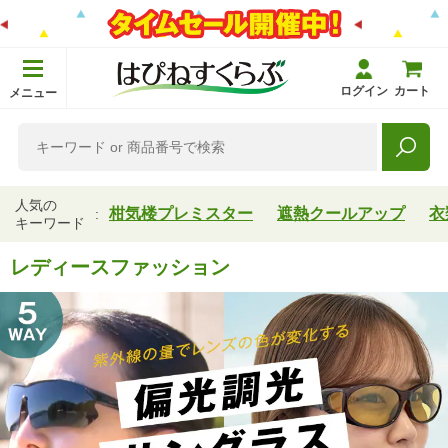
ログイン
カート
メニュー
人気の
柑気楼プレミスター
遮熱クールアップ
衣
キーワード
レディースファッション