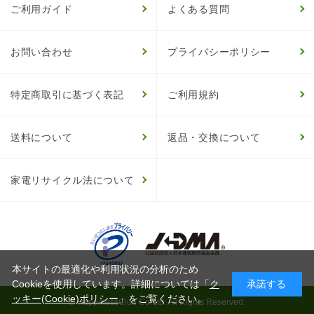
ご利用ガイド
よくある質問
お問い合わせ
プライバシーポリシー
特定商取引に基づく表記
ご利用規約
送料について
返品・交換について
家電リサイクル法について
本サイトの最適化や利用状況の分析のため
Cookieを使用しています。詳細については「
ク
承諾する
ッキー(Cookie)ポリシー
」をご覧ください。
© HappinessClub Co.Ltd. All Rights Reserved.