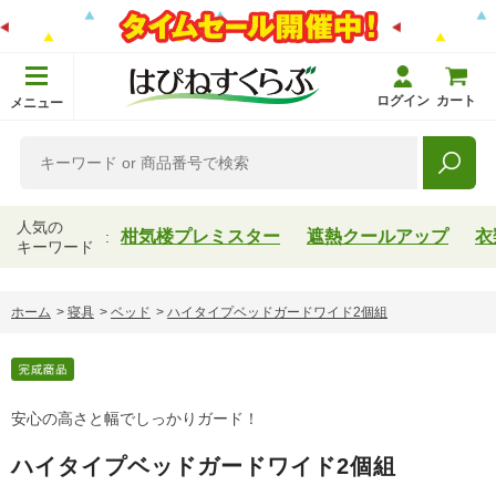
ログイン
カート
メニュー
人気の
柑気楼プレミスター
遮熱クールアップ
衣
キーワード
ホーム
>
寝具
>
ベッド
>
ハイタイプベッドガードワイド2個組
安心の高さと幅でしっかりガード！
ハイタイプベッドガードワイド2個組