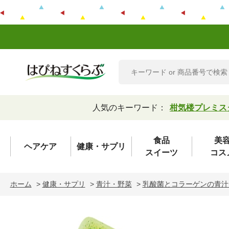
人気のキーワード：
柑気楼プレミス
食品
美
ヘアケア
健康・サプリ
スイーツ
コス
ホーム
>
健康・サプリ
>
青汁・野菜
>
乳酸菌とコラーゲンの青汁