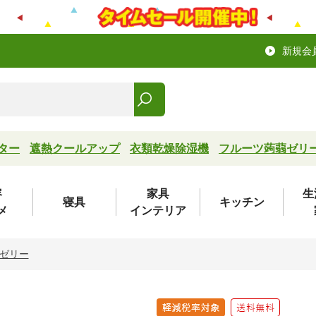
新規会
ター
遮熱クールアップ
衣類乾燥除湿機
フルーツ蒟蒻ゼリ
容
家具
生
寝具
キッチン
メ
インテリア
ゼリー