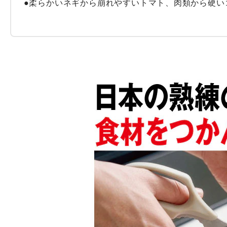
●柔らかいネギから崩れやすいトマト、肉類から硬い