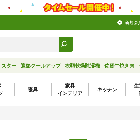
新規会
ミスター
遮熱クールアップ
衣類乾燥除湿機
佐賀牛焼き肉
容
家具
生
寝具
キッチン
メ
インテリア