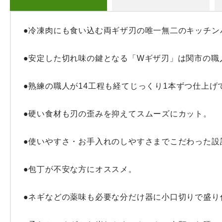
●冷凍肉にも食い込む両ギザ刃の唯一無二のキッチンバ
●安定した切れ味の鍵となる「Wギザ刃」は関市の職人
●熟練の職人が14工程も経てじっくり1本ずつ仕上げて
●硬い食材も刃の歪みを抑えてスムーズにカット。

●使いやすさ・お手入れのしやすさまでこだわった設計
●包丁が不安な方にオススメ。

●ネギなどの薬味も必要な分だけ器に小口切りで盛り付