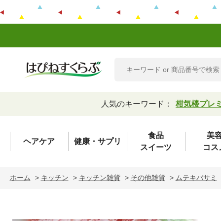
人気のキーワード：
柑気楼プレ
食品
美
ヘアケア
健康・サプリ
スイーツ
コス
ホーム
>
キッチン
>
キッチン雑貨
>
その他雑貨
>
ムテキバサミ