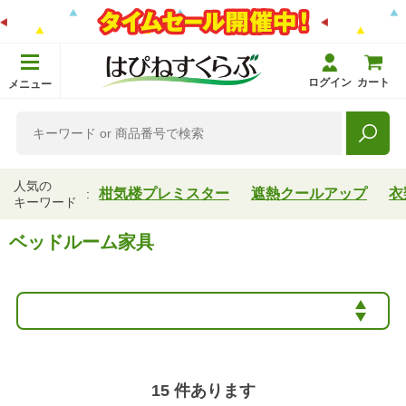
ログイン
カート
メニュー
人気の
柑気楼プレミスター
遮熱クールアップ
衣
キーワード
ベッドルーム家具
15
件あります