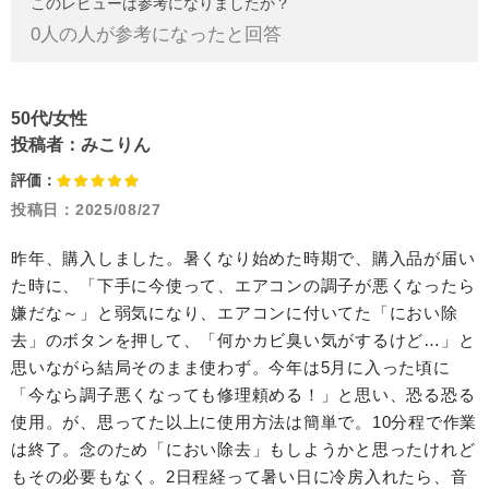
このレビューは参考になりましたか？
0
人の人が参考になったと回答
50代/女性
投稿者：
みこりん
評価：
投稿日：
2025/08/27
昨年、購入しました。暑くなり始めた時期で、購入品が届い
た時に、「下手に今使って、エアコンの調子が悪くなったら
嫌だな～」と弱気になり、エアコンに付いてた「におい除
去」のボタンを押して、「何かカビ臭い気がするけど…」と
思いながら結局そのまま使わず。今年は5月に入った頃に
「今なら調子悪くなっても修理頼める！」と思い、恐る恐る
使用。が、思ってた以上に使用方法は簡単で。10分程で作業
は終了。念のため「におい除去」もしようかと思ったけれど
もその必要もなく。2日程経って暑い日に冷房入れたら、音