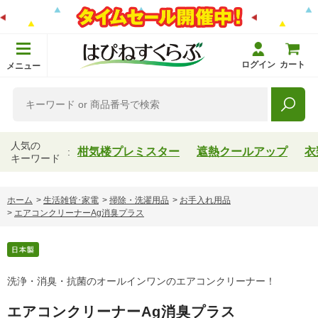
ログイン
カート
メニュー
人気の
柑気楼プレミスター
遮熱クールアップ
衣
キーワード
ホーム
>
生活雑貨･家電
>
掃除・洗濯用品
>
お手入れ用品
>
エアコンクリーナーAg消臭プラス
洗浄・消臭・抗菌のオールインワンのエアコンクリーナー！
エアコンクリーナーAg消臭プラス