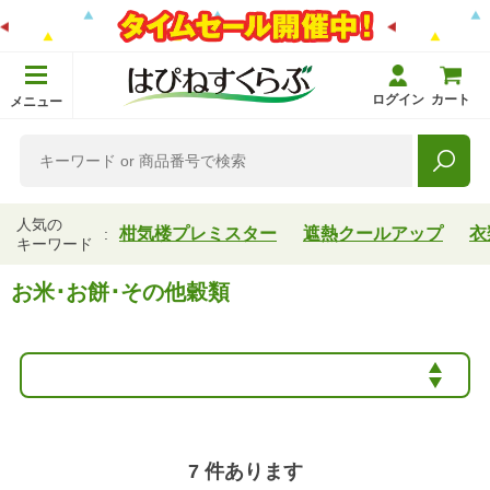
ログイン
カート
メニュー
人気の
柑気楼プレミスター
遮熱クールアップ
衣
キーワード
お米･お餅･その他穀類
7
件あります