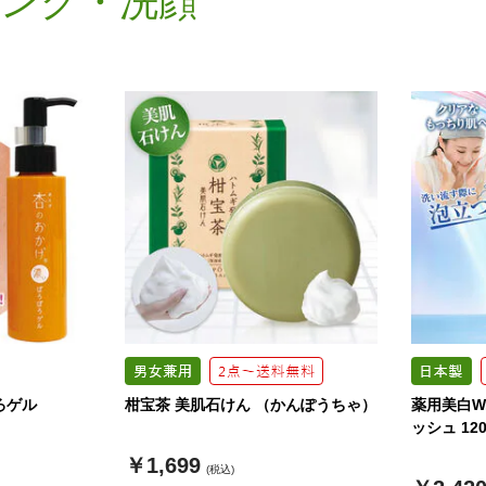
ング・洗顔
ろゲル
柑宝茶 美肌石けん （かんぽうちゃ）
薬用美白
ッシュ 12
￥1,699
(税込)