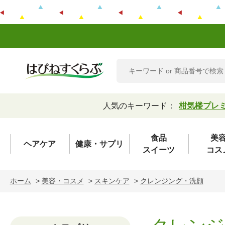
人気のキーワード：
柑気楼プレ
食品
美
ヘアケア
健康・サプリ
スイーツ
コス
ホーム
>
美容・コスメ
>
スキンケア
>
クレンジング・洗顔