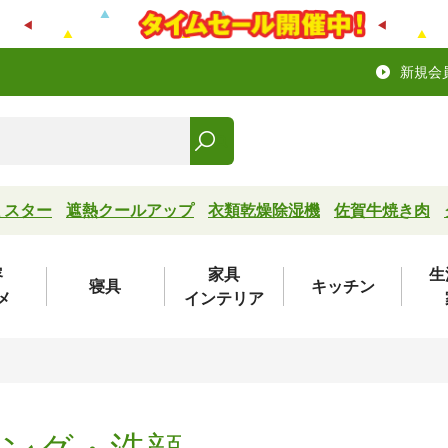
新規会
ミスター
遮熱クールアップ
衣類乾燥除湿機
佐賀牛焼き肉
容
家具
生
寝具
キッチン
メ
インテリア