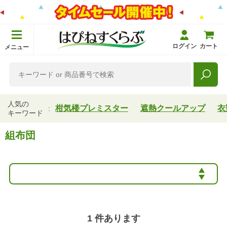
ログイン
カート
メニュー
人気の
柑気楼プレミスター
遮熱クールアップ
衣
キーワード
組布団
1
件あります