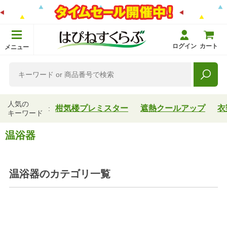
ログイン
カート
メニュー
人気の
柑気楼プレミスター
遮熱クールアップ
衣
キーワード
温浴器
温浴器
のカテゴリ一覧