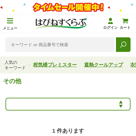
ログイン
カート
メニュー
人気の
柑気楼プレミスター
遮熱クールアップ
衣
キーワード
その他
1
件あります