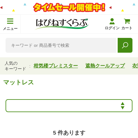
ログイン
カート
メニュー
人気の
柑気楼プレミスター
遮熱クールアップ
衣
キーワード
マットレス
5
件あります