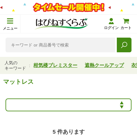
ログイン
カート
メニュー
人気の
柑気楼プレミスター
遮熱クールアップ
衣
キーワード
マットレス
5
件あります