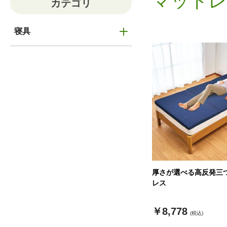
マットレ
カテゴリ
寝具
厚さが選べる高反発三
レス
￥8,778
(税込)