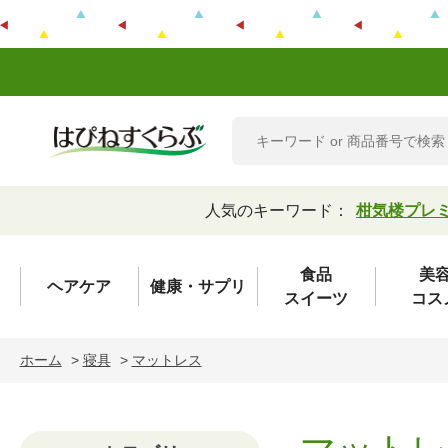
人気のキーワード：
柑気楼プレ
食品
美
ヘアケア
健康・サプリ
スイーツ
コス
ホーム
>
寝具
>
マットレス