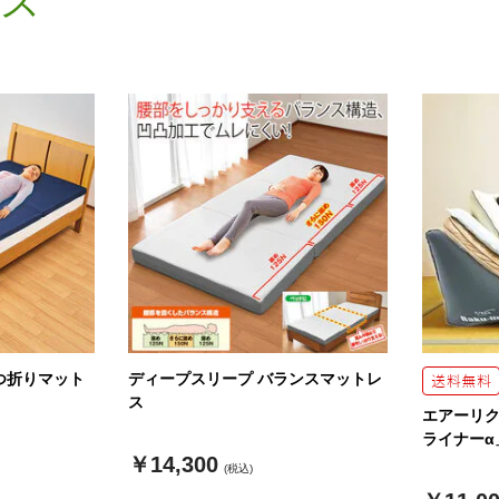
ス
つ折りマット
ディープスリープ バランスマットレ
ス
エアーリ
ライナーα
￥14,300
(税込)