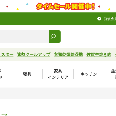
新規会
ミスター
遮熱クールアップ
衣類乾燥除湿機
佐賀牛焼き肉
容
家具
生
寝具
キッチン
メ
インテリア