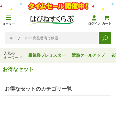
ログイン
カート
メニュー
人気の
柑気楼プレミスター
遮熱クールアップ
衣
キーワード
お得なセット
お得なセット
のカテゴリ一覧