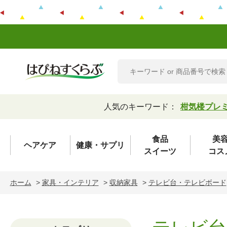
人気のキーワード：
柑気楼プレ
食品
美
ヘアケア
健康・サプリ
スイーツ
コス
ホーム
>
家具・インテリア
>
収納家具
>
テレビ台・テレビボード