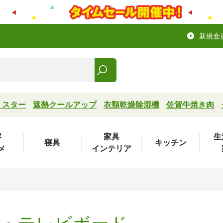
新規会
ミスター
遮熱クールアップ
衣類乾燥除湿機
佐賀牛焼き肉
容
家具
生
寝具
キッチン
メ
インテリア