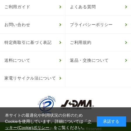
ご利用ガイド
よくある質問
お問い合わせ
プライバシーポリシー
特定商取引に基づく表記
ご利用規約
送料について
返品・交換について
家電リサイクル法について
本サイトの最適化や利用状況の分析のため
Cookieを使用しています。詳細については「
ク
承諾する
ッキー(Cookie)ポリシー
」をご覧ください。
© HappinessClub Co.Ltd. All Rights Reserved.