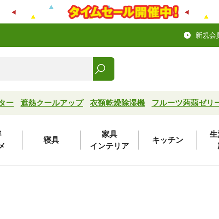
新規会
ター
遮熱クールアップ
衣類乾燥除湿機
フルーツ蒟蒻ゼリ
容
家具
生
寝具
キッチン
メ
インテリア