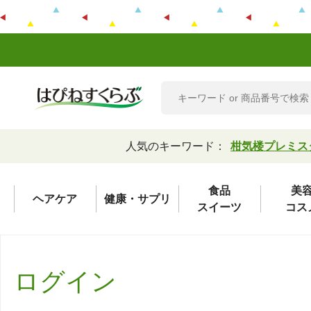
人気のキーワード：
柑気楼プレミス
食品
美
ヘアケア
健康・サプリ
スイーツ
コス
ログイン