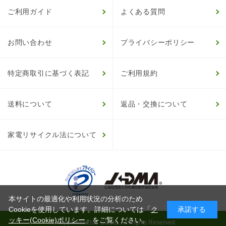
ご利用ガイド
よくある質問
お問い合わせ
プライバシーポリシー
特定商取引に基づく表記
ご利用規約
送料について
返品・交換について
家電リサイクル法について
本サイトの最適化や利用状況の分析のため
Cookieを使用しています。詳細については「
ク
承諾する
ッキー(Cookie)ポリシー
」をご覧ください。
© HappinessClub Co.Ltd. All Rights Reserved.