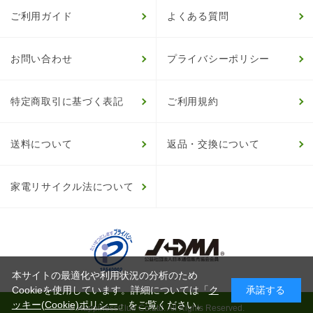
ご利用ガイド
よくある質問
お問い合わせ
プライバシーポリシー
特定商取引に基づく表記
ご利用規約
送料について
返品・交換について
家電リサイクル法について
本サイトの最適化や利用状況の分析のため
Cookieを使用しています。詳細については「
ク
承諾する
ッキー(Cookie)ポリシー
」をご覧ください。
© HappinessClub Co.Ltd. All Rights Reserved.