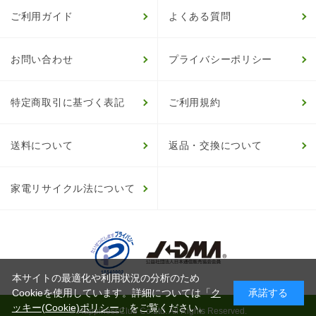
ご利用ガイド
よくある質問
お問い合わせ
プライバシーポリシー
特定商取引に基づく表記
ご利用規約
送料について
返品・交換について
家電リサイクル法について
本サイトの最適化や利用状況の分析のため
Cookieを使用しています。詳細については「
ク
承諾する
ッキー(Cookie)ポリシー
」をご覧ください。
© HappinessClub Co.Ltd. All Rights Reserved.