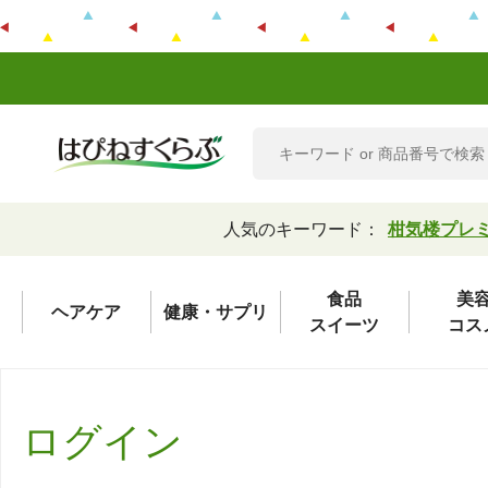
人気のキーワード：
柑気楼プレ
食品
美
ヘアケア
健康・サプリ
スイーツ
コス
ログイン