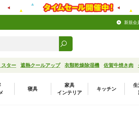
新規会
ミスター
遮熱クールアップ
衣類乾燥除湿機
佐賀牛焼き肉
容
家具
生
寝具
キッチン
メ
インテリア