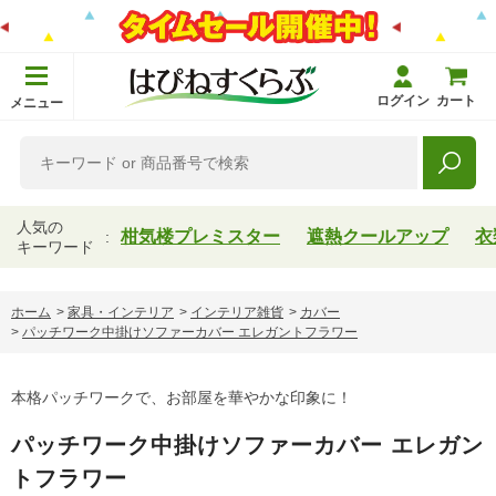
ログイン
カート
メニュー
人気の
柑気楼プレミスター
遮熱クールアップ
衣
キーワード
ホーム
>
家具・インテリア
>
インテリア雑貨
>
カバー
>
パッチワーク中掛けソファーカバー エレガントフラワー
本格パッチワークで、お部屋を華やかな印象に！
パッチワーク中掛けソファーカバー エレガン
トフラワー