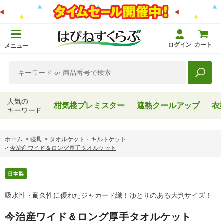
ログイン
カート
メニュー
人気の
柑気楼プレミスター
遮熱クールアップ
衣
キーワード
ホーム
>
寝具
>
タオルケット・キルトケット
>
今治産ワイド＆ロング厚手タオルケット
吸水性・耐久性に優れたジャカード織！ゆとりのある大判サイズ！
今治産ワイド＆ロング厚手タオルケット