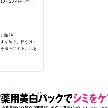
0～20分待って→
酸2K

かすを防ぐ。日やけ・
膚を清浄にする。肌あ