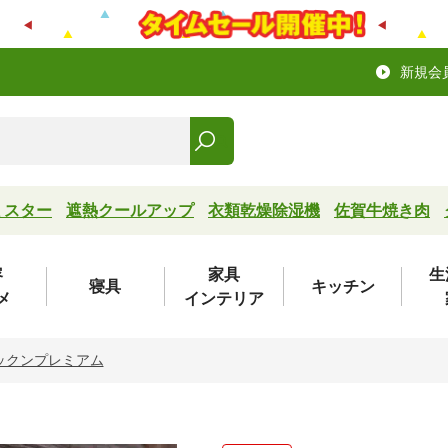
新規会
ミスター
遮熱クールアップ
衣類乾燥除湿機
佐賀牛焼き肉
容
家具
生
寝具
キッチン
メ
インテリア
ックンプレミアム