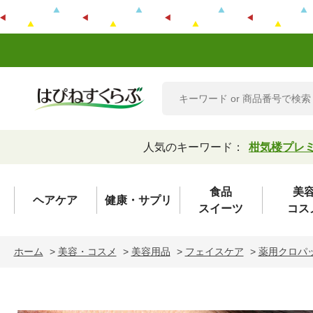
人気のキーワード：
柑気楼プレ
食品
美
ヘアケア
健康・サプリ
スイーツ
コス
ホーム
>
美容・コスメ
>
美容用品
>
フェイスケア
>
薬用クロパ