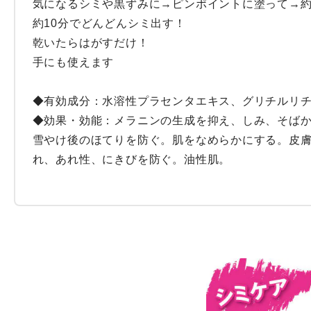
気になるシミや黒ずみに→ピンポイントに塗って→約1
約10分でどんどんシミ出す！

乾いたらはがすだけ！

手にも使えます

◆有効成分：水溶性プラセンタエキス、グリチルリチン
◆効果・効能：メラニンの生成を抑え、しみ、そば
雪やけ後のほてりを防ぐ。肌をなめらかにする。皮
れ、あれ性、にきびを防ぐ。油性肌。