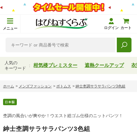
ログイン
カート
メニュー
人気の
柑気楼プレミスター
遮熱クールアップ
衣
キーワード
ホーム
>
メンズファッション
>
ボトムス
>
紳士杢調サラサラパンツ3色組
杢調の風合いが爽やか！ウエスト総ゴム仕様のニットパンツ！
紳士杢調サラサラパンツ3色組