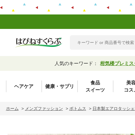
人気のキーワード：
柑気楼プレミス
食品
美
ヘアケア
健康・サプリ
スイーツ
コス
ホーム
>
メンズファッション
>
ボトムス
>
日本製エアロタッシェ