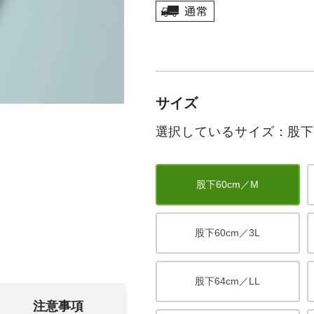
サイズ
選択しているサイズ：股下6
股下60cm／M
股下60cm／3L
股下64cm／LL
注意事項