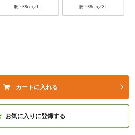
股下68cm／LL
股下68cm／3L
カートに入れる
お気に入りに登録する