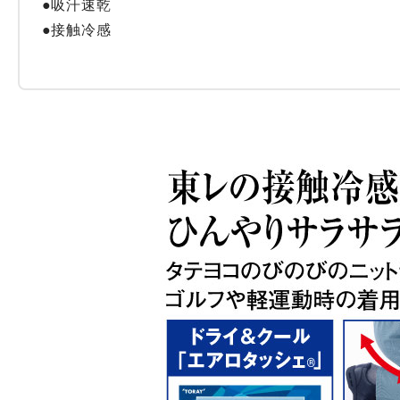
●吸汗速乾

●接触冷感