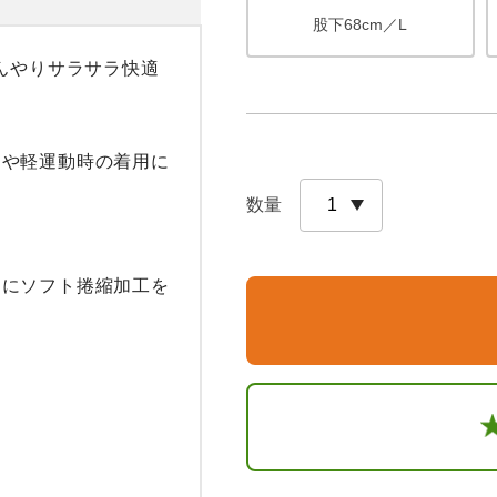
股下68cm／L
んやりサラサラ快適
フや軽運動時の着用に
数量
らにソフト捲縮加工を