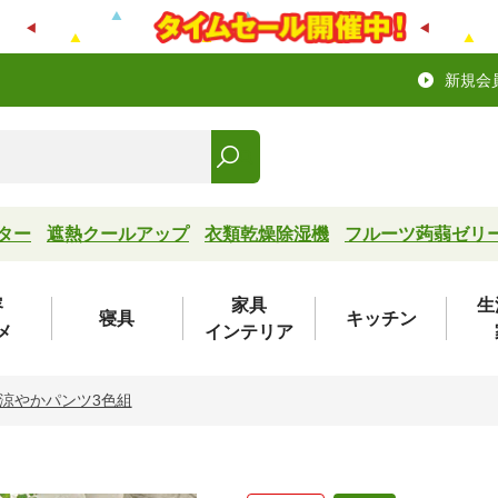
新規会
ター
遮熱クールアップ
衣類乾燥除湿機
フルーツ蒟蒻ゼリ
容
家具
生
寝具
キッチン
メ
インテリア
涼やかパンツ3色組