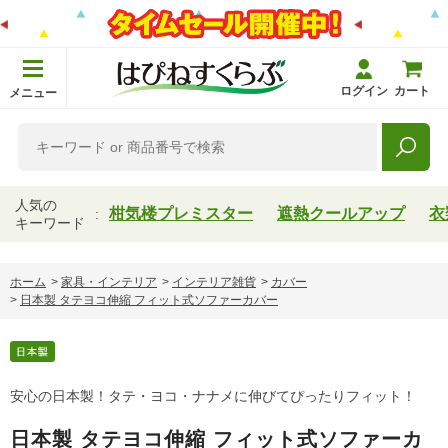
ログイン
カート
メニュー
人気の
柑気楼プレミスター
遮熱クールアップ
衣
キーワード
ホーム
>
家具・インテリア
>
インテリア雑貨
>
カバー
>
日本製 タテヨコ伸縮 フィット式ソファーカバー
安心の日本製！タテ・ヨコ・ナナメに伸びてぴったりフィット！
日本製 タテヨコ伸縮 フィット式ソファーカ