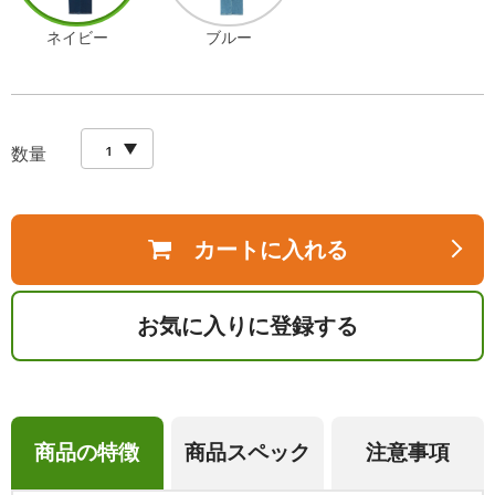
ネイビー
ブルー
数量
カートに入れる
お気に入りに登録する
商品の特徴
商品スペック
注意事項