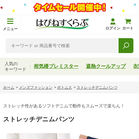
ログイン
カート
メニュー
人気の
柑気楼プレミスター
遮熱クールアップ
衣
キーワード
ホーム
>
メンズファッション
>
ボトムス
>
ストレッチデニムパンツ
ストレッチ性があるソフトデニムで動作もスムーズで楽ちん！
ストレッチデニムパンツ