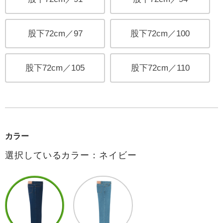
股下72cm／97
股下72cm／100
股下72cm／105
股下72cm／110
カラー
選択しているカラー：ネイビー