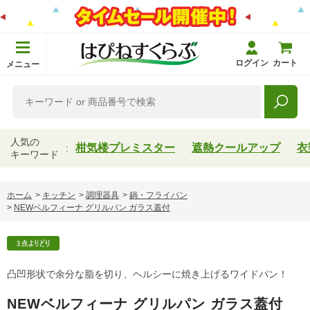
ログイン
カート
メニュー
人気の
柑気楼プレミスター
遮熱クールアップ
衣
キーワード
ホーム
>
キッチン
>
調理器具
>
鍋・フライパン
>
NEWベルフィーナ グリルパン ガラス蓋付
凸凹形状で余分な脂を切り、ヘルシーに焼き上げるワイドパン！
NEWベルフィーナ グリルパン ガラス蓋付