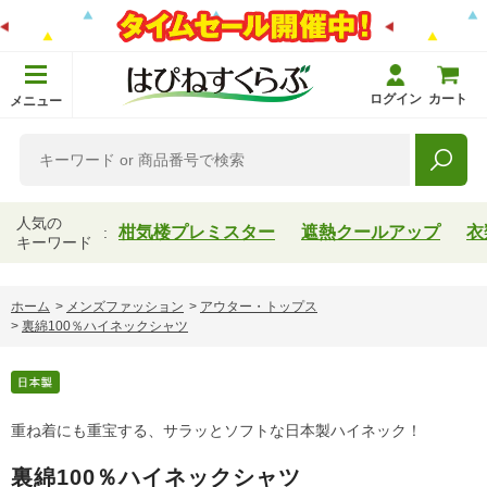
ログイン
カート
メニュー
人気の
柑気楼プレミスター
遮熱クールアップ
衣
キーワード
ホーム
>
メンズファッション
>
アウター・トップス
>
裏綿100％ハイネックシャツ
重ね着にも重宝する、サラッとソフトな日本製ハイネック！
裏綿100％ハイネックシャツ