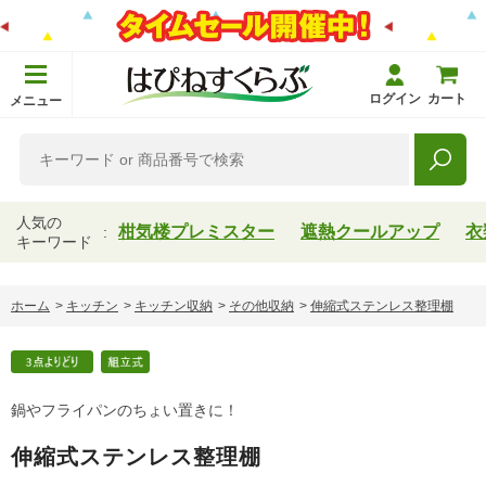
ログイン
カート
メニュー
人気の
柑気楼プレミスター
遮熱クールアップ
衣
キーワード
ホーム
>
キッチン
>
キッチン収納
>
その他収納
>
伸縮式ステンレス整理棚
鍋やフライパンのちょい置きに！
伸縮式ステンレス整理棚