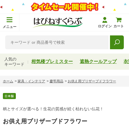
ログイン
カート
メニュー
人気の
柑気楼プレミスター
遮熱クールアップ
衣
キーワード
ホーム
>
家具・インテリア
>
慶弔用品
>
お供え用プリザーブドフラワー
柄とサイズが選べる！生花の質感が続く枯れない仏花！
お供え用プリザーブドフラワー