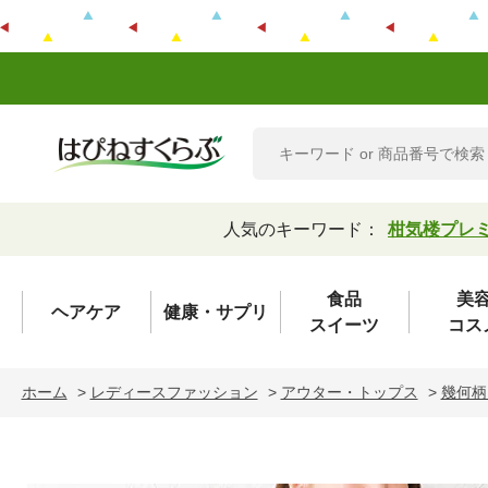
人気のキーワード：
柑気楼プレ
食品
美
ヘアケア
健康・サプリ
スイーツ
コス
ホーム
>
レディースファッション
>
アウター・トップス
>
幾何柄