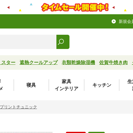
新規会
ミスター
遮熱クールアップ
衣類乾燥除湿機
佐賀牛焼き肉
容
家具
生
寝具
キッチン
メ
インテリア
プリントチュニック