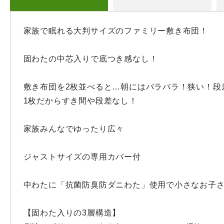
家族で眠れる大判サイズのファミリー敷き布団！

固わたの中芯入りで底つき感なし！

敷き布団を2枚並べると…朝にはバラバラ！狭い！段差
1枚だからすき間や段差なし！

家族みんなでゆったり広々

ジャストサイズの専用カバー付

中わたに「抗菌防臭防ダニわた」使用で小さなお子さ
【固わた入りの3層構造】
