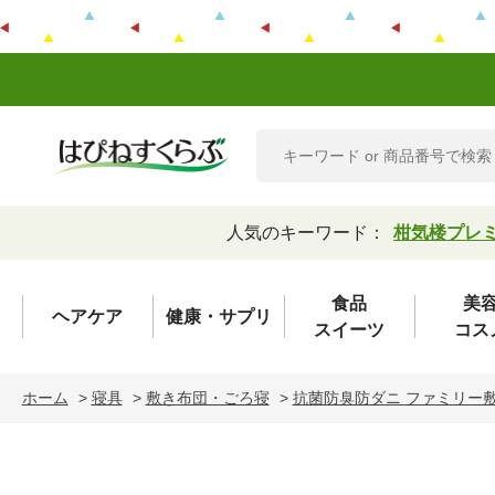
人気のキーワード：
柑気楼プレ
食品
美
ヘアケア
健康・サプリ
スイーツ
コス
ホーム
>
寝具
>
敷き布団・ごろ寝
>
抗菌防臭防ダニ ファミリー