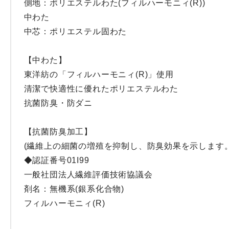
側地：ポリエステルわた(フィルハーモニィ(R))

中わた

中芯：ポリエステル固わた

【中わた】

東洋紡の「フィルハーモニィ(R)」使用

清潔で快適性に優れたポリエステルわた

抗菌防臭・防ダニ

【抗菌防臭加工】

(繊維上の細菌の増殖を抑制し、防臭効果を示します。)
◆認証番号01I99

一般社団法人繊維評価技術協議会

剤名：無機系(銀系化合物)

フィルハーモニィ(R)