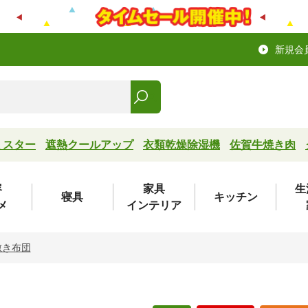
新規会
ミスター
遮熱クールアップ
衣類乾燥除湿機
佐賀牛焼き肉
容
家具
生
寝具
キッチン
メ
インテリア
敷き布団