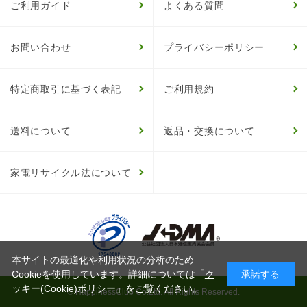
ご利用ガイド
よくある質問
お問い合わせ
プライバシーポリシー
特定商取引に基づく表記
ご利用規約
送料について
返品・交換について
家電リサイクル法について
本サイトの最適化や利用状況の分析のため
Cookieを使用しています。詳細については「
ク
承諾する
ッキー(Cookie)ポリシー
」をご覧ください。
© HappinessClub Co.Ltd. All Rights Reserved.