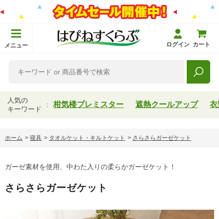
ログイン
カート
メニュー
人気の
柑気楼プレミスター
遮熱クールアップ
衣
キーワード
ホーム
>
寝具
>
タオルケット・キルトケット
>
さらさらガーゼケット
ガーゼ素材を使用、中わた入りの柔らかガーゼケット！
さらさらガーゼケット