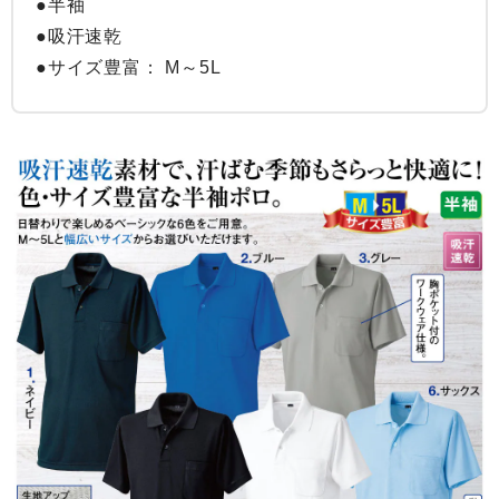
●半袖

●吸汗速乾

●サイズ豊富： M～5L