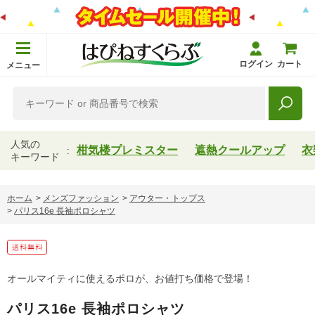
ログイン
カート
メニュー
人気の
柑気楼プレミスター
遮熱クールアップ
衣
キーワード
ホーム
>
メンズファッション
>
アウター・トップス
>
パリス16e 長袖ポロシャツ
オールマイティに使えるポロが、お値打ち価格で登場！
パリス16e 長袖ポロシャツ